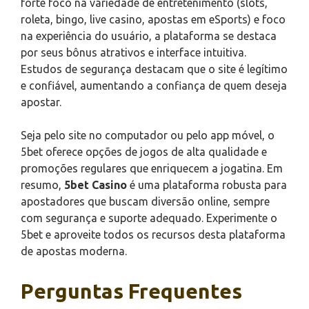
forte foco na variedade de entretenimento (slots,
roleta, bingo, live casino, apostas em eSports) e foco
na experiência do usuário, a plataforma se destaca
por seus bônus atrativos e interface intuitiva.
Estudos de segurança destacam que o site é legítimo
e confiável, aumentando a confiança de quem deseja
apostar.
Seja pelo site no computador ou pelo app móvel, o
5bet oferece opções de jogos de alta qualidade e
promoções regulares que enriquecem a jogatina. Em
resumo,
5bet Casino
é uma plataforma robusta para
apostadores que buscam diversão online, sempre
com segurança e suporte adequado. Experimente o
5bet e aproveite todos os recursos desta plataforma
de apostas moderna.
Perguntas Frequentes