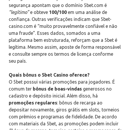
segurança apontam que o domínio 5bet.com é
“legítimo”
e obteve
100/100
em uma análise de
confiança. Outras verificações indicam que 5bet-
casino.com é “muito provavelmente confiável e não
uma fraude”. Esses dados, somados a uma
plataforma bem estruturada, reforçam que a 5bet é
legítima. Mesmo assim, aposte de forma responsável
e consulte sempre os termos de licença conforme
seu país.
Quais bônus o 5bet Casino oferece?
O 5bet possui várias promoções para jogadores. É
comum ter
bônus de boas-vindas
generosos no
cadastro e depósito inicial. Além disso, há
promoções regulares
: bônus de recarga ao
depositar novamente, giros grátis em slots, torneios
com prêmios e programas de fidelidade. De acordo
com materiais da 5bet, as promoções podem incluir