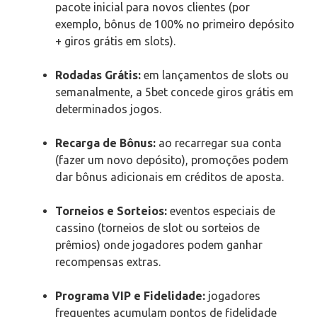
pacote inicial para novos clientes (por
exemplo, bônus de 100% no primeiro depósito
+ giros grátis em slots).
Rodadas Grátis:
em lançamentos de slots ou
semanalmente, a 5bet concede giros grátis em
determinados jogos.
Recarga de Bônus:
ao recarregar sua conta
(fazer um novo depósito), promoções podem
dar bônus adicionais em créditos de aposta.
Torneios e Sorteios:
eventos especiais de
cassino (torneios de slot ou sorteios de
prêmios) onde jogadores podem ganhar
recompensas extras.
Programa VIP e Fidelidade:
jogadores
frequentes acumulam pontos de fidelidade