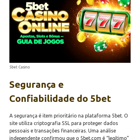
5bet Casino
Segurança e
Confiabilidade do 5bet
A segurança é item prioritário na plataforma 5bet. O
site utiliza criptografia SSL para proteger dados
pessoais e transações financeiras. Uma análise
independente confirmou que o 5bet.com é “legítimo”