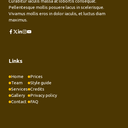
Curabitur iaculis massa at lobortis consequat.
Pellentesque mollis posuere lacus in scelerisque.
Vivamus mollis eros in dolor iaculis, et luctus diam
maximus.
Links
Home
Prices
Team
Style guide
Services
Credits
Gallery
Privacy policy
Contact
FAQ