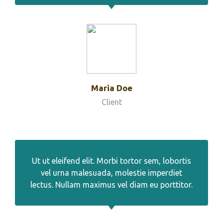
Maria Doe
Client
Ut ut eleifend elit. Morbi tortor sem, lobortis
vel urna malesuada, molestie imperdiet
lectus. Nullam maximus vel diam eu porttitor.