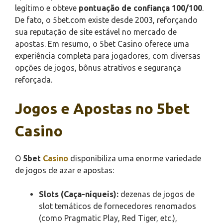
legítimo e obteve
pontuação de confiança 100/100
.
De fato, o 5bet.com existe desde 2003, reforçando
sua reputação de site estável no mercado de
apostas. Em resumo, o 5bet Casino oferece uma
experiência completa para jogadores, com diversas
opções de jogos, bônus atrativos e segurança
reforçada.
Jogos e Apostas no 5bet
Casino
O
5bet
Casino
disponibiliza uma enorme variedade
de jogos de azar e apostas:
Slots (Caça-níqueis):
dezenas de jogos de
slot temáticos de fornecedores renomados
(como Pragmatic Play, Red Tiger, etc.),