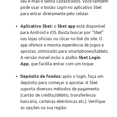
seu e-mail e senha cadastrados. Você também
pode usar o botão
Login
no aplicativo 5bet
para entrar diretamente pelo celular.
Aplicativo 5bet:
o
5bet app
está disponível
para Android e iOS. Basta buscar por “5bet”
nas lojas oficiais ou clicar no link do site. O
app oferece a mesma experiência de jogos e
apostas, otimizado para smartphones/tablets.
A versão móvel inclui o atalho
5bet Login
App
, que facilita entrar com um toque.
Depósito de fundos:
após o login, faça um
depósito para começar a apostar. A 5bet
suporta diversos métodos de pagamento
(cartão de crédito/débito, transferência
bancária, carteiras eletrônicas etc.). Verifique
as opções na sua região.