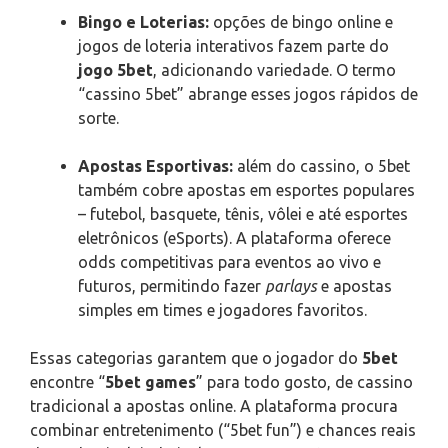
Bingo e Loterias:
opções de bingo online e
jogos de loteria interativos fazem parte do
jogo 5bet
, adicionando variedade. O termo
“cassino 5bet” abrange esses jogos rápidos de
sorte.
Apostas Esportivas:
além do cassino, o 5bet
também cobre apostas em esportes populares
– futebol, basquete, tênis, vôlei e até esportes
eletrônicos (eSports). A plataforma oferece
odds competitivas para eventos ao vivo e
futuros, permitindo fazer
parlays
e apostas
simples em times e jogadores favoritos.
Essas categorias garantem que o jogador do
5bet
encontre “
5bet games
” para todo gosto, de cassino
tradicional a apostas online. A plataforma procura
combinar entretenimento (“5bet fun”) e chances reais