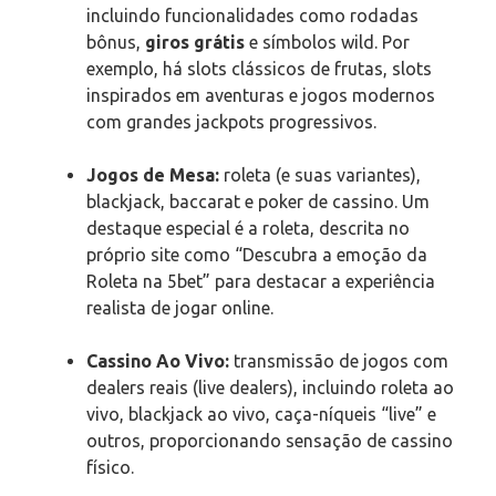
incluindo funcionalidades como rodadas
bônus,
giros grátis
e símbolos wild. Por
exemplo, há slots clássicos de frutas, slots
inspirados em aventuras e jogos modernos
com grandes jackpots progressivos.
Jogos de Mesa:
roleta (e suas variantes),
blackjack, baccarat e poker de cassino. Um
destaque especial é a roleta, descrita no
próprio site como “Descubra a emoção da
Roleta na 5bet” para destacar a experiência
realista de jogar online.
Cassino Ao Vivo:
transmissão de jogos com
dealers reais (live dealers), incluindo roleta ao
vivo, blackjack ao vivo, caça-níqueis “live” e
outros, proporcionando sensação de cassino
físico.