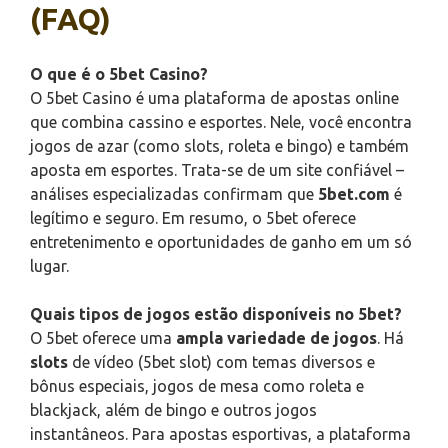
(FAQ)
O que é o 5bet Casino?
O 5bet Casino é uma plataforma de apostas online
que combina cassino e esportes. Nele, você encontra
jogos de azar (como slots, roleta e bingo) e também
aposta em esportes. Trata-se de um site confiável –
análises especializadas confirmam que
5bet.com
é
legítimo e seguro. Em resumo, o 5bet oferece
entretenimento e oportunidades de ganho em um só
lugar.
Quais tipos de jogos estão disponíveis no 5bet?
O 5bet oferece uma
ampla variedade de jogos
. Há
slots
de vídeo (5bet slot) com temas diversos e
bônus especiais, jogos de mesa como roleta e
blackjack, além de bingo e outros jogos
instantâneos. Para apostas esportivas, a plataforma